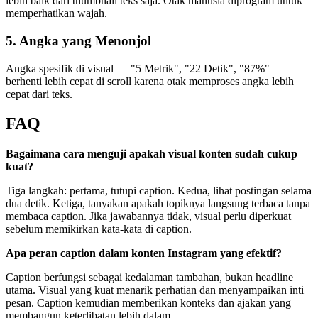
lebih baik dari thumbnail teks saja. Otak manusia diprogram untuk
memperhatikan wajah.
5. Angka yang Menonjol
Angka spesifik di visual — "5 Metrik", "22 Detik", "87%" —
berhenti lebih cepat di scroll karena otak memproses angka lebih
cepat dari teks.
FAQ
Bagaimana cara menguji apakah visual konten sudah cukup
kuat?
Tiga langkah: pertama, tutupi caption. Kedua, lihat postingan selama
dua detik. Ketiga, tanyakan apakah topiknya langsung terbaca tanpa
membaca caption. Jika jawabannya tidak, visual perlu diperkuat
sebelum memikirkan kata-kata di caption.
Apa peran caption dalam konten Instagram yang efektif?
Caption berfungsi sebagai kedalaman tambahan, bukan headline
utama. Visual yang kuat menarik perhatian dan menyampaikan inti
pesan. Caption kemudian memberikan konteks dan ajakan yang
membangun keterlibatan lebih dalam.