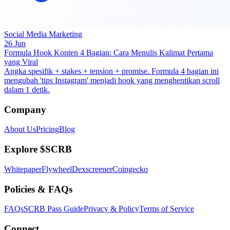
Social Media Marketing
26 Jun
Formula Hook Konten 4 Bagian: Cara Menulis Kalimat Pertama
yang Viral
Angka spesifik + stakes + tension + promise. Formula 4 bagian ini
mengubah 'tips Instagram' menjadi hook yang menghentikan scroll
dalam 1 detik.
Company
About Us
Pricing
Blog
Explore $SCRB
Whitepaper
Flywheel
Dexscreener
Coingecko
Policies & FAQs
FAQs
SCRB Pass Guide
Privacy & Policy
Terms of Service
Connect