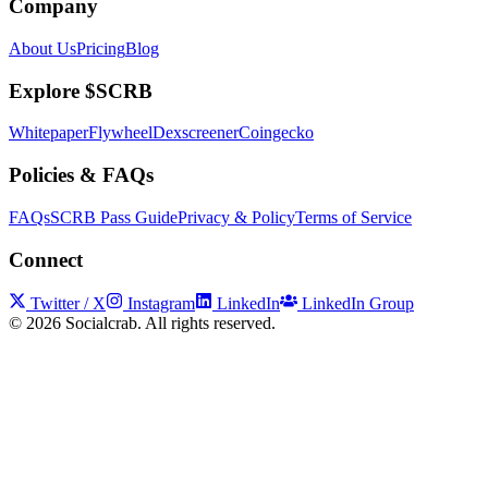
Company
About Us
Pricing
Blog
Explore $SCRB
Whitepaper
Flywheel
Dexscreener
Coingecko
Policies & FAQs
FAQs
SCRB Pass Guide
Privacy & Policy
Terms of Service
Connect
Twitter / X
Instagram
LinkedIn
LinkedIn Group
©
2026
Socialcrab. All rights reserved.