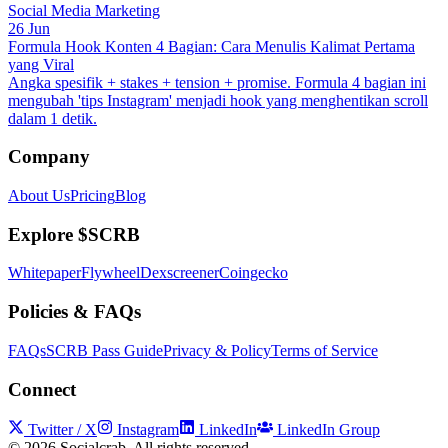
Social Media Marketing
26 Jun
Formula Hook Konten 4 Bagian: Cara Menulis Kalimat Pertama
yang Viral
Angka spesifik + stakes + tension + promise. Formula 4 bagian ini
mengubah 'tips Instagram' menjadi hook yang menghentikan scroll
dalam 1 detik.
Company
About Us
Pricing
Blog
Explore $SCRB
Whitepaper
Flywheel
Dexscreener
Coingecko
Policies & FAQs
FAQs
SCRB Pass Guide
Privacy & Policy
Terms of Service
Connect
Twitter / X
Instagram
LinkedIn
LinkedIn Group
©
2026
Socialcrab. All rights reserved.