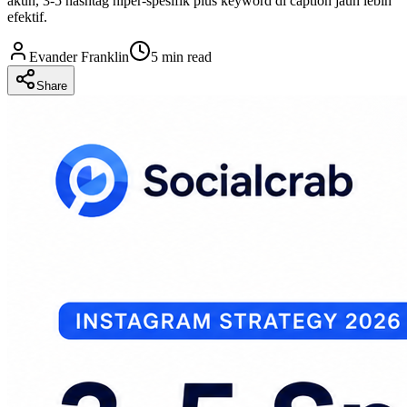
akun, 3-5 hashtag hiper-spesifik plus keyword di caption jauh lebih
efektif.
Evander Franklin
5 min read
Share