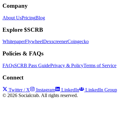
Company
About Us
Pricing
Blog
Explore $SCRB
Whitepaper
Flywheel
Dexscreener
Coingecko
Policies & FAQs
FAQs
SCRB Pass Guide
Privacy & Policy
Terms of Service
Connect
Twitter / X
Instagram
LinkedIn
LinkedIn Group
©
2026
Socialcrab. All rights reserved.