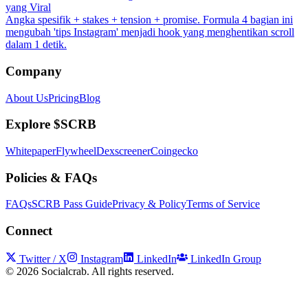
yang Viral
Angka spesifik + stakes + tension + promise. Formula 4 bagian ini
mengubah 'tips Instagram' menjadi hook yang menghentikan scroll
dalam 1 detik.
Company
About Us
Pricing
Blog
Explore $SCRB
Whitepaper
Flywheel
Dexscreener
Coingecko
Policies & FAQs
FAQs
SCRB Pass Guide
Privacy & Policy
Terms of Service
Connect
Twitter / X
Instagram
LinkedIn
LinkedIn Group
©
2026
Socialcrab. All rights reserved.