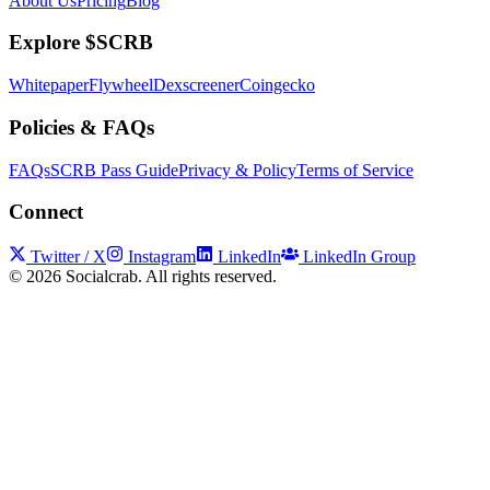
About Us
Pricing
Blog
Explore $SCRB
Whitepaper
Flywheel
Dexscreener
Coingecko
Policies & FAQs
FAQs
SCRB Pass Guide
Privacy & Policy
Terms of Service
Connect
Twitter / X
Instagram
LinkedIn
LinkedIn Group
©
2026
Socialcrab. All rights reserved.